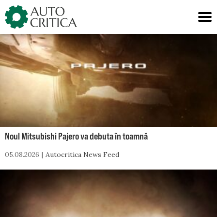
Skip
to
content
Noul Mitsubishi Pajero va debuta în toamnă
05.08.2026
Autocritica News Feed