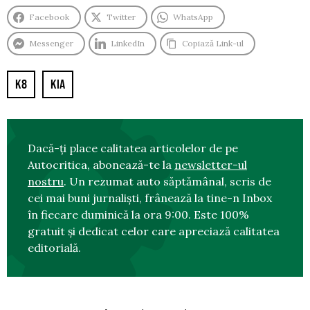
Facebook
Twitter
WhatsApp
Messenger
LinkedIn
Copiază Link-ul
K8
KIA
Dacă-ți place calitatea articolelor de pe
Autocritica, abonează-te la
newsletter-ul
nostru
. Un rezumat auto săptămânal, scris de
cei mai buni jurnaliști, frânează la tine-n Inbox
în fiecare duminică la ora 9:00. Este 100%
gratuit și dedicat celor care apreciază calitatea
editorială.