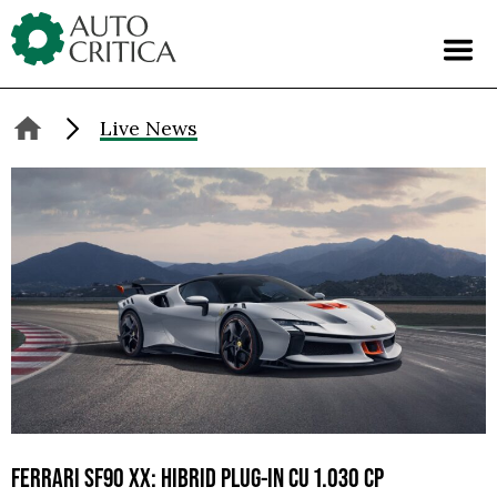
Skip
to
content
Live News
FERRARI SF90 XX: HIBRID PLUG-IN CU 1.030 CP