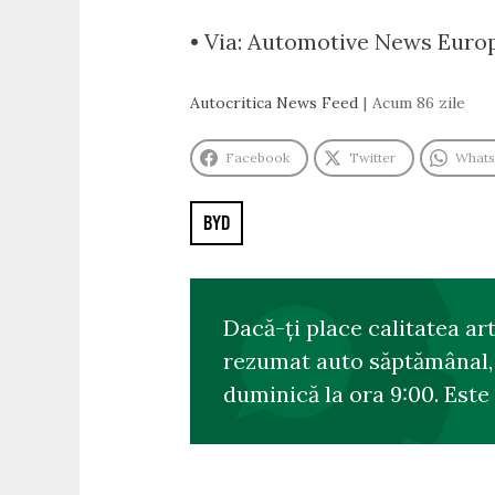
• Via: Automotive News Euro
Autocritica News Feed
Acum 86 zile
Facebook
Twitter
What
BYD
Dacă-ți place calitatea ar
rezumat auto săptămânal, s
duminică la ora 9:00. Este 