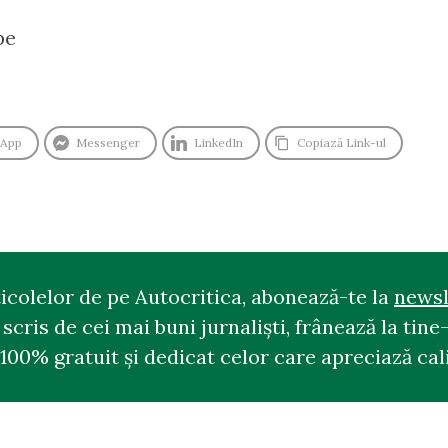
pe
sApp
Messenger
LinkedIn
Copiază Link-ul
ticolelor de pe Autocritica, abonează-te la
newsl
cris de cei mai buni jurnaliști, frânează la tine-
100% gratuit și dedicat celor care apreciază cali