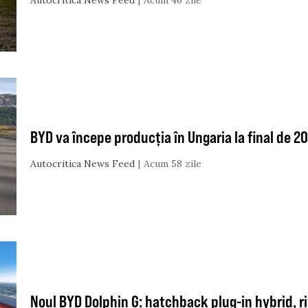
Autocritica News Feed
Acum 46 zile
BYD va începe producția în Ungaria la final de 2
Autocritica News Feed
Acum 58 zile
Noul BYD Dolphin G: hatchback plug-in hybrid, r