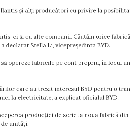
lantis și alți producători cu privire la posibilita
tis, ci și cu alte companii. Căutăm orice fabric
 declarat Stella Li, vicepreședinta BYD.
ă să opereze fabricile pe cont propriu, în locul 
 țărilor care au trezit interesul BYD pentru o tran
ici la electricitate, a explicat oficialul BYD.
începerea producției de serie la noua fabrică din
de unități.