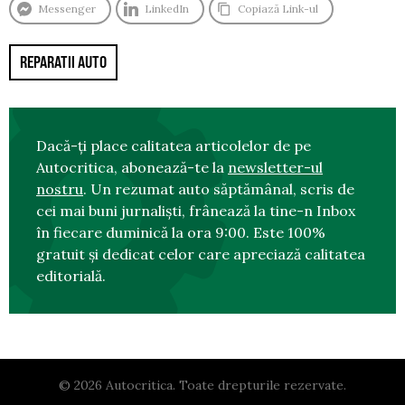
Messenger
LinkedIn
Copiază Link-ul
REPARATII AUTO
Dacă-ți place calitatea articolelor de pe
Autocritica, abonează-te la
newsletter-ul
nostru
. Un rezumat auto săptămânal, scris de
cei mai buni jurnaliști, frânează la tine-n Inbox
în fiecare duminică la ora 9:00. Este 100%
gratuit și dedicat celor care apreciază calitatea
editorială.
© 2026 Autocritica. Toate drepturile rezervate.