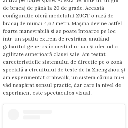
activă pe roțile spate. Acesta permite un unghi
de bracaj de până la 20 de grade. Această
configurație oferă modelului Z9GT o rază de
bracaj de numai 4,62 metri. Mașina devine astfel
foarte manevrabilă și se poate întoarce pe loc
într-un spațiu extrem de restrâns, anulând
gabaritul generos în mediul urban și oferind o
agilitate superioară clasei sale. Am testat
carecteristicile sistemului de direcție pe o zonă
specială a circuitului de teste de la Zhengzhou și
am experimentat crabwalk, un sistem căruia nu-i
văd neapărat sensul practic, dar care la nivel de
experiment este spectaculos vizual.