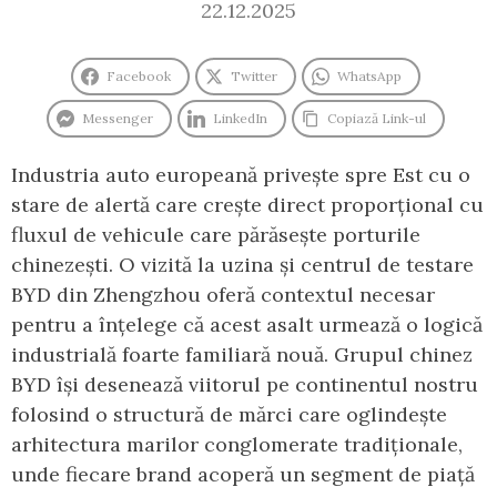
22.12.2025
Facebook
Twitter
WhatsApp
Messenger
LinkedIn
Copiază Link-ul
Industria auto europeană privește spre Est cu o
stare de alertă care crește direct proporțional cu
fluxul de vehicule care părăsește porturile
chinezești. O vizită la uzina și centrul de testare
BYD din Zhengzhou oferă contextul necesar
pentru a înțelege că acest asalt urmează o logică
industrială foarte familiară nouă. Grupul chinez
BYD își desenează viitorul pe continentul nostru
folosind o structură de mărci care oglindește
arhitectura marilor conglomerate tradiționale,
unde fiecare brand acoperă un segment de piață