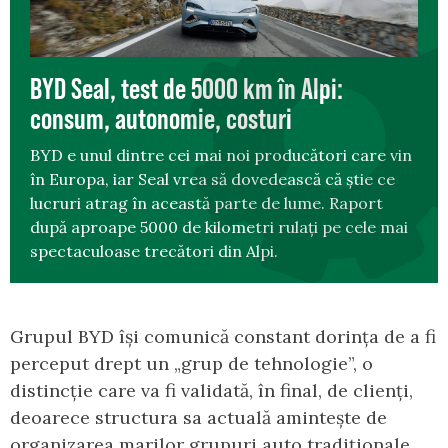
BYD Seal, test de 5000 km în Alpi:
consum, autonomie, costuri
BYD e unul dintre cei mai noi producători care vin
în Europa, iar Seal vrea să dovedească că știe ce
lucruri atrag în această parte de lume. Raport
după aproape 5000 de kilometri rulați pe cele mai
spectaculoase trecători din Alpi.
Grupul BYD își comunică constant dorința de a fi
perceput drept un „grup de tehnologie”, o
distincție care va fi validată, în final, de clienți,
deoarece structura sa actuală amintește de
organizarea marilor grupuri auto tradiționale.