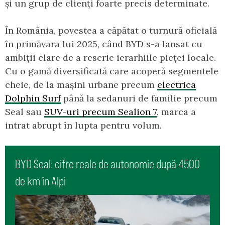
și un grup de clienți foarte precis determinate.
În România, povestea a căpătat o turnură oficială
în primăvara lui 2025, când BYD s-a lansat cu
ambiții clare de a rescrie ierarhiile pieței locale.
Cu o gamă diversificată care acoperă segmentele
cheie, de la mașini urbane precum
electrica
Dolphin Surf
până la sedanuri de familie precum
Seal sau
SUV-uri precum Sealion 7
, marca a
intrat abrupt în lupta pentru volum.
BYD Seal: cifre reale de autonomie după 4500
de km în Alpi