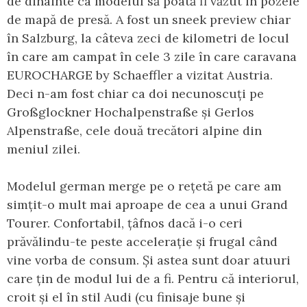
de dinainte ca modelul să poată fi văzut în pozele
de mapă de presă. A fost un sneek preview chiar
în Salzburg, la câteva zeci de kilometri de locul
în care am campat în cele 3 zile în care caravana
EUROCHARGE by Schaeffler a vizitat Austria.
Deci n-am fost chiar ca doi necunoscuți pe
Großglockner Hochalpenstraße și Gerlos
Alpenstraße, cele două trecători alpine din
meniul zilei.
Modelul german merge pe o rețetă pe care am
simțit-o mult mai aproape de cea a unui Grand
Tourer. Confortabil, țâfnos dacă i-o ceri
prăvălindu-te peste accelerație și frugal când
vine vorba de consum. Și astea sunt doar atuuri
care țin de modul lui de a fi. Pentru că interiorul,
croit și el în stil Audi (cu finisaje bune și