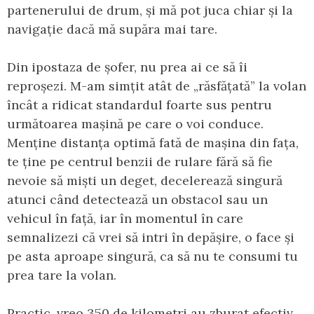
partenerului de drum, și mă pot juca chiar și la
navigație dacă mă supăra mai tare.
Din ipostaza de șofer, nu prea ai ce să îi
reproșezi. M-am simțit atât de „răsfățată” la volan
încât a ridicat standardul foarte sus pentru
următoarea mașină pe care o voi conduce.
Menține distanța optimă fată de mașina din fața,
te ține pe centrul benzii de rulare fără să fie
nevoie să miști un deget, decelerează singură
atunci când detectează un obstacol sau un
vehicul în față, iar în momentul în care
semnalizezi că vrei să intri în depășire, o face și
pe asta aproape singură, ca să nu te consumi tu
prea tare la volan.
Practic, vreo 350 de kilometri au zburat efectiv