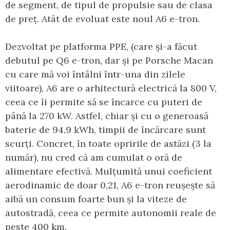
de segment, de tipul de propulsie sau de clasa
de preț. Atât de evoluat este noul A6 e-tron.
Dezvoltat pe platforma PPE, (care și-a făcut
debutul pe Q6 e-tron, dar și pe Porsche Macan
cu care mă voi întâlni într-una din zilele
viitoare), A6 are o arhitectură electrică la 800 V,
ceea ce îi permite să se încarce cu puteri de
până la 270 kW. Astfel, chiar și cu o generoasă
baterie de 94,9 kWh, timpii de încărcare sunt
scurți. Concret, în toate opririle de astăzi (3 la
număr), nu cred că am cumulat o oră de
alimentare efectivă. Mulțumită unui coeficient
aerodinamic de doar 0,21, A6 e-tron reușește să
aibă un consum foarte bun și la viteze de
autostradă, ceea ce permite autonomii reale de
peste 400 km.