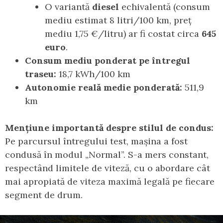
O variantă
diesel
echivalentă (consum
mediu estimat 8 litri/100 km, preț
mediu 1,75 €/litru) ar fi costat circa
645
euro
.
Consum mediu ponderat pe întregul
traseu:
18,7 kWh/100 km
Autonomie reală medie ponderată:
511,9
km
Mențiune importantă despre stilul de condus:
Pe parcursul întregului test, mașina a fost
condusă în modul „Normal”. S-a mers constant,
respectând limitele de viteză, cu o abordare cât
mai apropiată de viteza maximă legală pe fiecare
segment de drum.