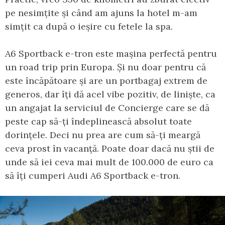
pe nesimțite și când am ajuns la hotel m-am
simțit ca după o ieșire cu fetele la spa.
A6 Sportback e-tron este mașina perfectă pentru
un road trip prin Europa. Și nu doar pentru că
este încăpătoare și are un portbagaj extrem de
generos, dar îți dă acel vibe pozitiv, de liniște, ca
un angajat la serviciul de Concierge care se dă
peste cap să-ți îndeplinească absolut toate
dorințele. Deci nu prea are cum să-ți meargă
ceva prost în vacanță. Poate doar dacă nu știi de
unde să iei ceva mai mult de 100.000 de euro ca
să îți cumperi Audi A6 Sportback e-tron.