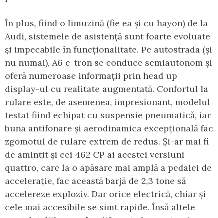
În plus, fiind o limuzină (fie ea și cu hayon) de la
Audi, sistemele de asistență sunt foarte evoluate
și impecabile în funcționalitate. Pe autostrada (și
nu numai), A6 e-tron se conduce semiautonom și
oferă numeroase informații prin head up
display-ul cu realitate augmentată. Confortul la
rulare este, de asemenea, impresionant, modelul
testat fiind echipat cu suspensie pneumatică, iar
buna antifonare și aerodinamica excepțională fac
zgomotul de rulare extrem de redus. Și-ar mai fi
de amintit și cei 462 CP ai acestei versiuni
quattro, care la o apăsare mai amplă a pedalei de
accelerație, fac această barjă de 2,3 tone să
accelereze exploziv. Dar orice electrică, chiar și
cele mai accesibile se simt rapide. Însă altele