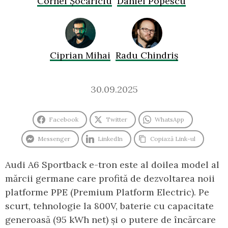
Cornel Șocariciu
Daniel Popescu
Ciprian Mihai
Radu Chindriș
30.09.2025
Facebook
Twitter
WhatsApp
Messenger
LinkedIn
Copiază Link-ul
Audi A6 Sportback e-tron este al doilea model al
mărcii germane care profită de dezvoltarea noii
platforme PPE (Premium Platform Electric). Pe
scurt, tehnologie la 800V, baterie cu capacitate
generoasă (95 kWh net) și o putere de încărcare