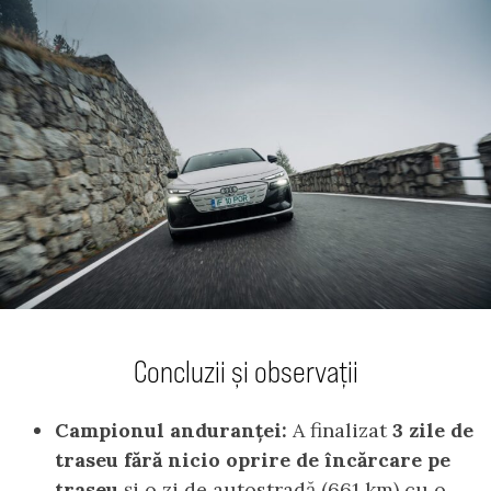
Concluzii și observații
Campionul anduranței:
A finalizat
3 zile de
traseu fără nicio oprire de încărcare pe
traseu
și o zi de autostradă (661 km) cu o