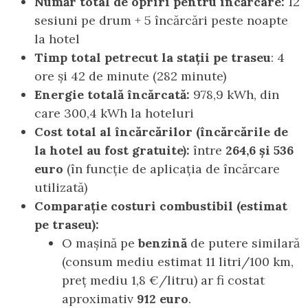
Număr total de opriri pentru încărcare:
12
sesiuni pe drum + 5 încărcări peste noapte
la hotel
Timp total petrecut la stații pe traseu
: 4
ore și 42 de minute (282 minute)
Energie totală încărcată:
978,9 kWh, din
care 300,4 kWh la hoteluri
Cost total al încărcărilor (încărcările de
la hotel au fost gratuite):
între
264,6 și 536
euro
(în funcție de aplicația de încărcare
utilizată)
Comparație costuri combustibil (estimat
pe traseu):
O mașină pe
benzină
de putere similară
(consum mediu estimat 11 litri/100 km,
preț mediu 1,8 €/litru) ar fi costat
aproximativ
912 euro
.