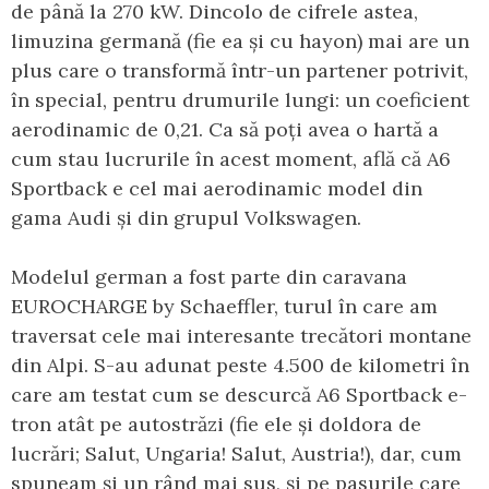
de până la 270 kW. Dincolo de cifrele astea,
limuzina germană (fie ea și cu hayon) mai are un
plus care o transformă într-un partener potrivit,
în special, pentru drumurile lungi: un coeficient
aerodinamic de 0,21. Ca să poți avea o hartă a
cum stau lucrurile în acest moment, află că A6
Sportback e cel mai aerodinamic model din
gama Audi și din grupul Volkswagen.
Modelul german a fost parte din caravana
EUROCHARGE by Schaeffler, turul în care am
traversat cele mai interesante trecători montane
din Alpi. S-au adunat peste 4.500 de kilometri în
care am testat cum se descurcă A6 Sportback e-
tron atât pe autostrăzi (fie ele și doldora de
lucrări; Salut, Ungaria! Salut, Austria!), dar, cum
spuneam și un rând mai sus, și pe pasurile care