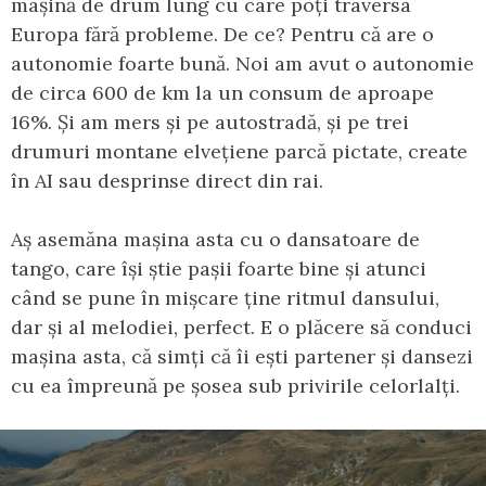
mașină de drum lung cu care poți traversa
Europa fără probleme. De ce? Pentru că are o
autonomie foarte bună. Noi am avut o autonomie
de circa 600 de km la un consum de aproape
16%. Și am mers și pe autostradă, și pe trei
drumuri montane elvețiene parcă pictate, create
în AI sau desprinse direct din rai.
Aș asemăna mașina asta cu o dansatoare de
tango, care își știe pașii foarte bine și atunci
când se pune în mișcare ține ritmul dansului,
dar și al melodiei, perfect. E o plăcere să conduci
mașina asta, că simți că îi ești partener și dansezi
cu ea împreună pe șosea sub privirile celorlalți.