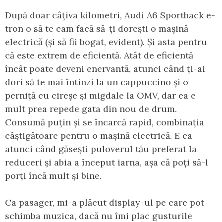
După doar câțiva kilometri, Audi A6 Sportback e-
tron o să te cam facă să-ți dorești o mașină
electrică (și să fii bogat, evident). Și asta pentru
că este extrem de eficientă. Atât de eficientă
încât poate deveni enervantă, atunci când ți-ai
dori să te mai întinzi la un cappuccino și o
perniță cu cireșe și migdale la OMV, dar ea e
mult prea repede gata din nou de drum.
Consumă puțin și se încarcă rapid, combinația
câștigătoare pentru o mașină electrică. E ca
atunci când găsești puloverul tău preferat la
reduceri și abia a început iarna, așa că poți să-l
porți încă mult și bine.
Ca pasager, mi-a plăcut display-ul pe care pot
schimba muzica, dacă nu îmi plac gusturile