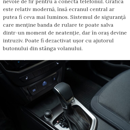
nevoie de fir pentru a conecta telefonul. Grafica
este relativ modernă, însă ecranul central ar
putea fi ceva mai luminos. Sistemul de siguranță
care menține banda de rulare te poate salva
dintr-un moment de neatenție, dar în oraș devine
intruziv. Poate fi dezactivat ușor cu ajutorul
butonului din stânga volanului.