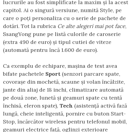
lucrurile au fost simplificate la maxim și la acest
capitol. Ai o singură versiune, numită Style, pe
care o poți personaliza cu o serie de pachete de
dotări. Tot la rubrica
Ce alte alegeri mai pot face
,
SsangYong pune pe listă culorile de caroserie
(extra 490 de euro) și tipul cutiei de viteze
(automată pentru încă 1.600 de euro).
Ca exemplu de echipare, mașina de test avea
bifate pachetele
Sport
(senzori parcare spate,
covorașe din mochetă, scaune și volan încălzite,
jante din aliaj de 18 inchi, climatizare automată
pe două zone, lunetă și geamuri spate cu tentă
închisă, eleron spate),
Tech
(asistență activă fază
lungă, cheie inteligentă, pornire cu buton Start-
Stop, încărcător wireless pentru telefonul mobil,
geamuri electrice față, oglinzi exterioare