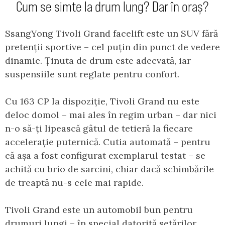
Cum se simte la drum lung? Dar în oraș?
SsangYong Tivoli Grand facelift este un SUV fără
pretenții sportive – cel puțin din punct de vedere
dinamic. Ținuta de drum este adecvată, iar
suspensiile sunt reglate pentru confort.
Cu 163 CP la dispoziție, Tivoli Grand nu este
deloc domol – mai ales în regim urban – dar nici
n-o să-ți lipească gâtul de tetieră la fiecare
accelerație puternică. Cutia automată – pentru
că așa a fost configurat exemplarul testat – se
achită cu brio de sarcini, chiar dacă schimbările
de treaptă nu-s cele mai rapide.
Tivoli Grand este un automobil bun pentru
drumuri lungi – în special datorită setărilor