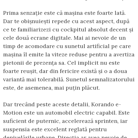
Prima senzație este că mașina este foarte lată.
Dar te obișnuiești repede cu acest aspect, după
ce te familiarizezi cu cockpitul absolut decent și
cele două ecrane digitale. Mai ai nevoie de un
timp de acomodare cu sunetul artificial pe care
mașina îl emite la viteze reduse pentru a avertiza
pietonii de prezența sa. Cel implicit nu este
foarte reușit, dar din fericire există și o a doua
variantă mai tolerabilă. Sunetul semnalizatorului
este, de asemenea, mai puțin plăcut.
Dar trecând peste aceste detalii, Korando e-
Motion este un automobil electric capabil. Este
suficient de puternic, accelerează sprinten, iar
suspensia este excelent reglată pentru
denivelările urbane. Direcția ar avea nevoie de