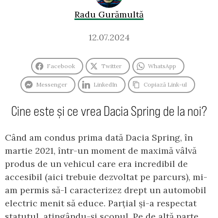
Radu Gurămultă
12.07.2024
Facebook
Twitter
WhatsApp
Messenger
LinkedIn
Copiază Link-ul
Cine este și ce vrea Dacia Spring de la noi?
Când am condus prima dată Dacia Spring, în
martie 2021, într-un moment de maximă vâlvă
produs de un vehicul care era incredibil de
accesibil (aici trebuie dezvoltat pe parcurs), mi-
am permis să-l caracterizez drept un automobil
electric menit să educe. Parțial și-a respectat
statutul, atingându-și scopul. Pe de altă parte,