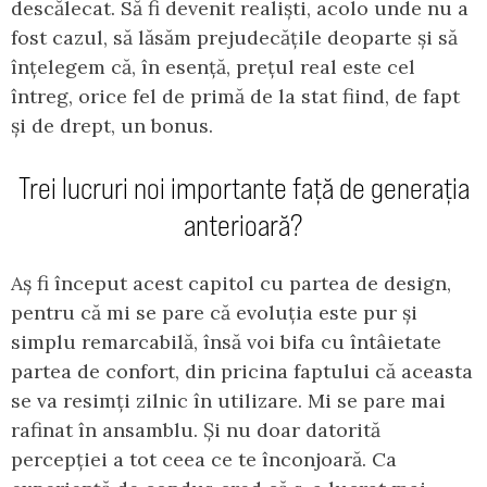
descălecat. Să fi devenit realiști, acolo unde nu a
fost cazul, să lăsăm prejudecățile deoparte și să
înțelegem că, în esență, prețul real este cel
întreg, orice fel de primă de la stat fiind, de fapt
și de drept, un bonus.
Trei lucruri noi importante față de generația
anterioară?
Aș fi început acest capitol cu partea de design,
pentru că mi se pare că evoluția este pur și
simplu remarcabilă, însă voi bifa cu întâietate
partea de confort, din pricina faptului că aceasta
se va resimți zilnic în utilizare. Mi se pare mai
rafinat în ansamblu. Și nu doar datorită
percepției a tot ceea ce te înconjoară. Ca