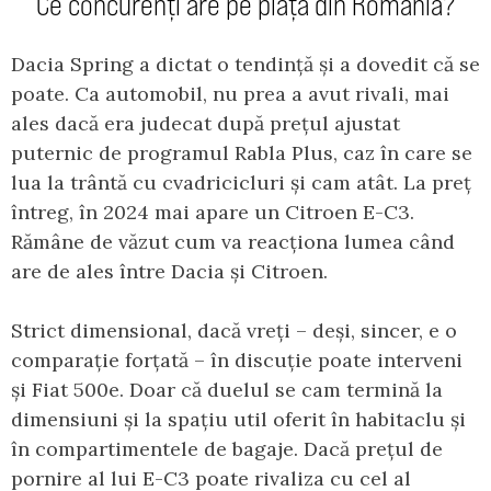
Ce concurenți are pe piața din România?
Dacia Spring a dictat o tendință și a dovedit că se
poate. Ca automobil, nu prea a avut rivali, mai
ales dacă era judecat după prețul ajustat
puternic de programul Rabla Plus, caz în care se
lua la trântă cu cvadricicluri și cam atât. La preț
întreg, în 2024 mai apare un Citroen E-C3.
Rămâne de văzut cum va reacționa lumea când
are de ales între Dacia și Citroen.
Strict dimensional, dacă vreți – deși, sincer, e o
comparație forțată – în discuție poate interveni
și Fiat 500e. Doar că duelul se cam termină la
dimensiuni și la spațiu util oferit în habitaclu și
în compartimentele de bagaje. Dacă prețul de
pornire al lui E-C3 poate rivaliza cu cel al