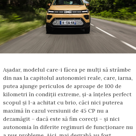
Așadar, modelul care-i făcea pe mulți să strâmbe
din nas la capitolul autonomiei reale, care, iarna,
putea ajunge periculos de aproape de 100 de
kilometri în condiții extreme, și-a înțeles perfect
scopul și l-a achitat cu brio, căci nici puterea
maximă în cazul versiunii de 45 CP nu a
dezamăgit – dacă este să fim corecți – și nici
autonomia în diferite regimuri de funcționare nu
a pus probleme. Aici, mai degrabă au fost