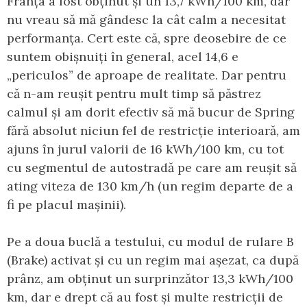
Franța a fost obținut și un 13,7 kWh/100 km, dar
nu vreau să mă gândesc la cât calm a necesitat
performanța. Cert este că, spre deosebire de ce
suntem obișnuiți în general, acel 14,6 e
„periculos” de aproape de realitate. Dar pentru
că n-am reușit pentru mult timp să păstrez
calmul și am dorit efectiv să mă bucur de Spring
fără absolut niciun fel de restricție interioară, am
ajuns în jurul valorii de 16 kWh/100 km, cu tot
cu segmentul de autostradă pe care am reușit să
ating viteza de 130 km/h (un regim departe de a
fi pe placul mașinii).
Pe a doua buclă a testului, cu modul de rulare B
(Brake) activat și cu un regim mai așezat, ca după
prânz, am obținut un surprinzător 13,3 kWh/100
km, dar e drept că au fost și multe restricții de