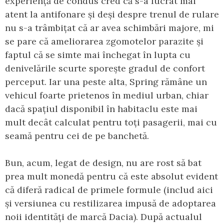
experiență de condus cred că s-a lucrat mai
atent la antifonare și deși despre trenul de rulare
nu s-a trâmbițat că ar avea schimbări majore, mi
se pare că ameliorarea zgomotelor parazite și
faptul că se simte mai închegat în lupta cu
denivelările scurte sporește gradul de confort
perceput. Iar una peste alta, Spring rămâne un
vehicul foarte prietenos în mediul urban, chiar
dacă spațiul disponibil în habitaclu este mai
mult decât calculat pentru toți pasagerii, mai cu
seamă pentru cei de pe banchetă.
Bun, acum, legat de design, nu are rost să bat
prea mult monedă pentru că este absolut evident
că diferă radical de primele formule (includ aici
și versiunea cu restilizarea impusă de adoptarea
noii identități de marcă Dacia). După actualul