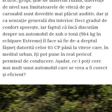
scurte, gropi, șine de material rulant, diferențe
de nivel sau limitatoarele de viteză de pe
carosabil sunt dovedite mai plăcut auditiv, dar și
ca senzație generală din interior. Deci gradul de
confort sporește, iar faptul că încă discutăm
despre un automobil de sub o tonă (984 kg în
echipare Extreme) îl face să fie de-a dreptul
fâșneț datorită celor 65 CP până la viteze care, în
mediul urban, îți pot pune în real pericol
permisul de conducere. Așadar, ce-i poți cere
mai mult unui automobil care se vrea a fi corect
și eficient?