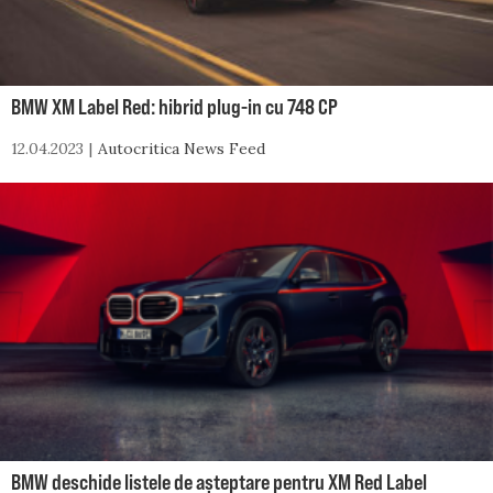
BMW XM Label Red: hibrid plug-in cu 748 CP
12.04.2023
Autocritica News Feed
BMW deschide listele de așteptare pentru XM Red Label