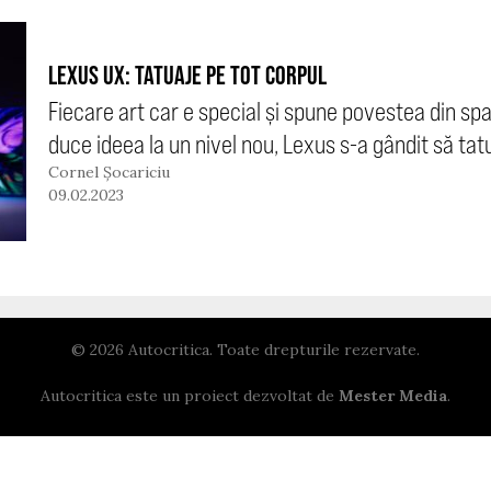
LEXUS UX: TATUAJE PE TOT CORPUL
Fiecare art car e special și spune povestea din spa
duce ideea la un nivel nou, Lexus s-a gândit să tatu
Cornel Șocariciu
09.02.2023
© 2026 Autocritica. Toate drepturile rezervate.
Autocritica este un proiect dezvoltat de
Mester Media
.