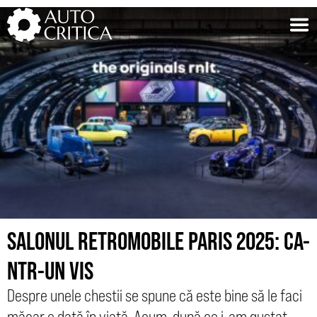
Skip
to
content
SALONUL RETROMOBILE PARIS 2025: CA-
NTR-UN VIS
Despre unele chestii se spune că este bine să le faci
măcar o dată în viață. Acum, după ce i-am gustat