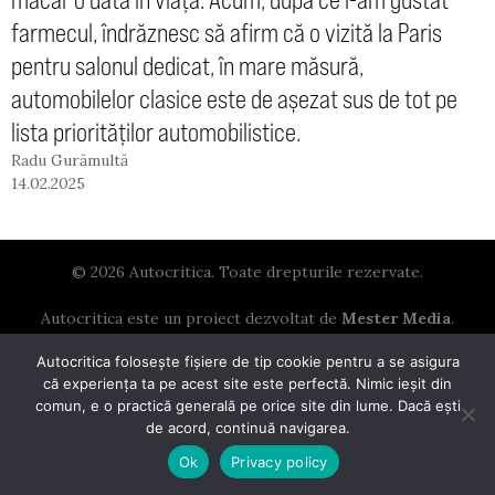
farmecul, îndrăznesc să afirm că o vizită la Paris
pentru salonul dedicat, în mare măsură,
automobilelor clasice este de așezat sus de tot pe
lista priorităților automobilistice.
Radu Gurămultă
14.02.2025
© 2026 Autocritica. Toate drepturile rezervate.
Autocritica este un proiect dezvoltat de
Mester Media
.
Autocritica folosește fișiere de tip cookie pentru a se asigura
că experiența ta pe acest site este perfectă. Nimic ieșit din
comun, e o practică generală pe orice site din lume. Dacă ești
de acord, continuă navigarea.
Ok
Privacy policy