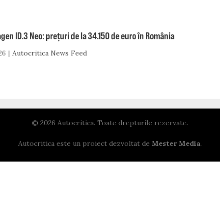
en ID.3 Neo: prețuri de la 34.150 de euro în România
26
Autocritica News Feed
© 2026 Autocritica. Toate drepturile rezervate.
Autocritica este un proiect dezvoltat de
Mester Media
.