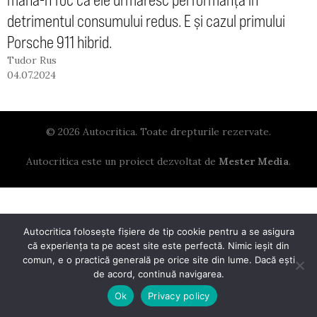
detrimentul consumului redus. E și cazul primului
Porsche 911 hibrid.
Tudor Rus
04.07.2024
© 2026 Autocritica. Toate drepturile rezervate.
Autocritica este un proiect dezvoltat de
Mester Media
.
Autocritica folosește fișiere de tip cookie pentru a se asigura
că experiența ta pe acest site este perfectă. Nimic ieșit din
comun, e o practică generală pe orice site din lume. Dacă ești
de acord, continuă navigarea.
Ok
Privacy policy