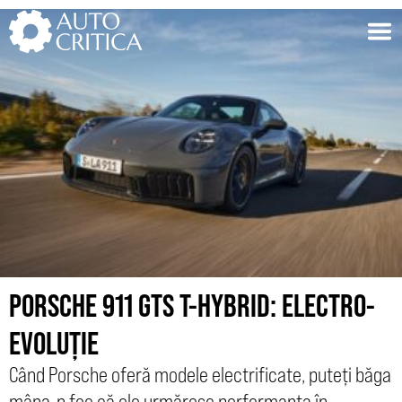
Skip
to
content
PORSCHE 911 GTS T-HYBRID: ELECTRO-
EVOLUȚIE
Când Porsche oferă modele electrificate, puteți băga
mâna-n foc că ele urmăresc performanța în