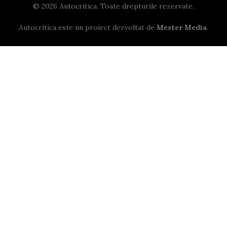
© 2026 Autocritica. Toate drepturile rezervate.
Autocritica este un proiect dezvoltat de
Mester Media
.