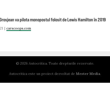
rosjean va pilota monopostul folosit de Lewis Hamilton în 2019
21
carscoops.com
© 2026 Autocritica. Toate drepturile rezervate.
Autocritica este un proiect dezvoltat de
Mester Media
.