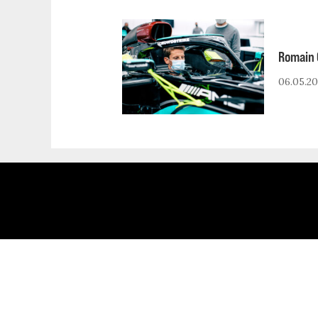
Romain G
06.05.20