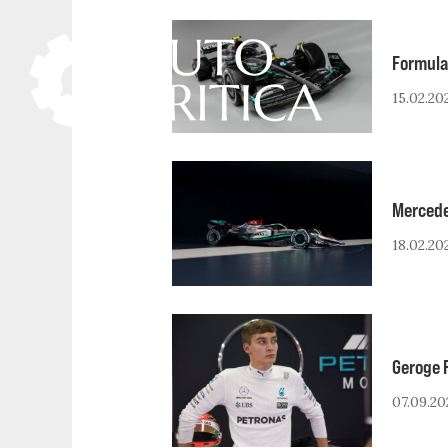
Skip
to
Formula
content
15.02.20
Mercede
18.02.20
Geroge 
07.09.20