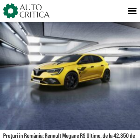
Skip
to
content
Prețuri în România: Renault Megane RS Ultime, de la 42.350 de