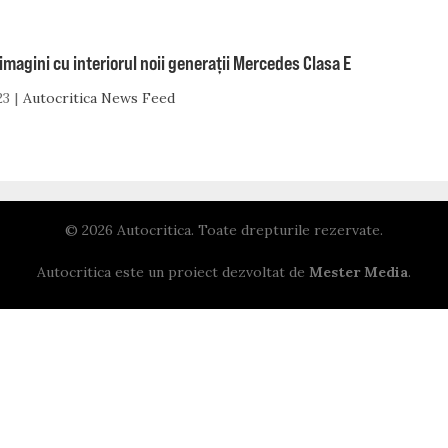
imagini cu interiorul noii generații Mercedes Clasa E
23
Autocritica News Feed
© 2026 Autocritica. Toate drepturile rezervate.
Autocritica este un proiect dezvoltat de
Mester Media
.