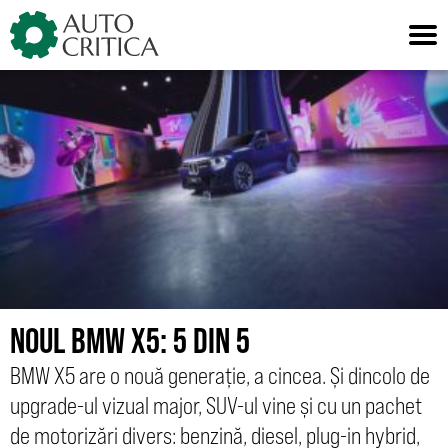
Skip
to
content
NOUL BMW X5: 5 DIN 5
BMW X5 are o nouă generație, a cincea. Și dincolo de
upgrade-ul vizual major, SUV-ul vine și cu un pachet
de motorizări divers: benzină, diesel, plug-in hybrid,