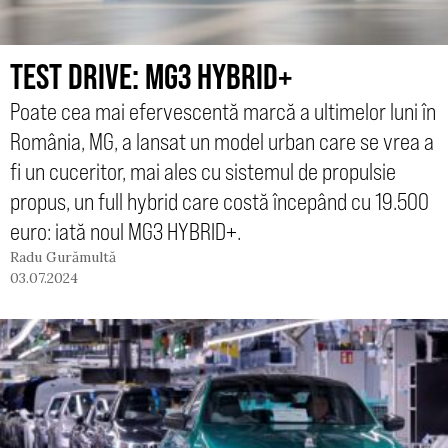
TEST DRIVE: MG3 HYBRID+
Poate cea mai efervescentă marcă a ultimelor luni în
România, MG, a lansat un model urban care se vrea a
fi un cuceritor, mai ales cu sistemul de propulsie
propus, un full hybrid care costă începând cu 19.500
euro: iată noul MG3 HYBRID+.
Radu Gurămultă
03.07.2024