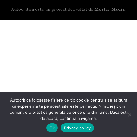
Autocritica este un proiect dezvoltat de
Mester Media
.
Autocritica folosește fișiere de tip cookie pentru a se asigura
că experiența ta pe acest site este perfectă. Nimic ieșit din
comun, e o practică generală pe orice site din lume. Dacă ești
de acord, continuă navigarea.
Ok
Privacy policy