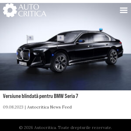
Skip
to
content
Versiune blindată pentru BMW Seria 7
09.08.2023
Autocritica News Feed
© 2026 Autocritica. Toate drepturile rezervate.