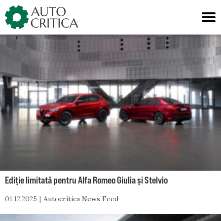
Skip
to
content
Ediție limitată pentru Alfa Romeo Giulia și Stelvio
01.12.2025
Autocritica News Feed