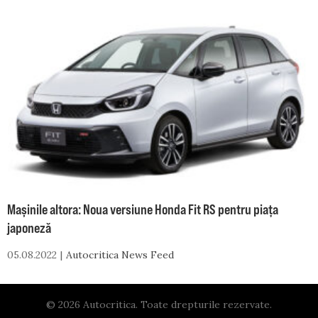
Skip
to
content
Mașinile altora: Noua versiune Honda Fit RS pentru piața
japoneză
05.08.2022
Autocritica News Feed
© 2026 Autocritica. Toate drepturile rezervate.