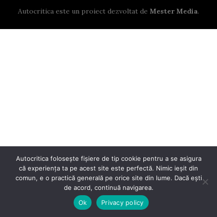
Autocritica este un proiect dezvoltat de
Mester Media
.
Autocritica folosește fișiere de tip cookie pentru a se asigura
că experiența ta pe acest site este perfectă. Nimic ieșit din
comun, e o practică generală pe orice site din lume. Dacă ești
de acord, continuă navigarea.
Ok
Privacy policy