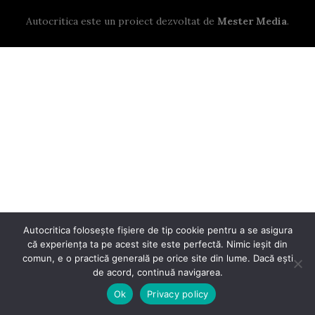
Autocritica este un proiect dezvoltat de
Mester Media
.
Autocritica folosește fișiere de tip cookie pentru a se asigura
că experiența ta pe acest site este perfectă. Nimic ieșit din
comun, e o practică generală pe orice site din lume. Dacă ești
de acord, continuă navigarea.
Ok
Privacy policy