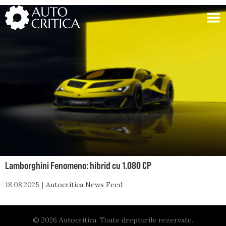
Skip
to
content
Lamborghini Fenomeno: hibrid cu 1.080 CP
18.08.2025
Autocritica News Feed
© 2026 Autocritica. Toate drepturile rezervate.