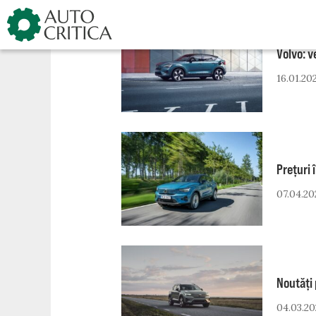
Skip
to
content
Volvo: v
16.01.20
Prețuri 
07.04.20
Noutăți
04.03.20