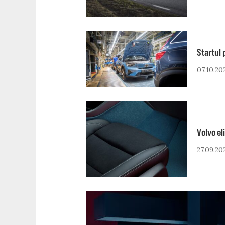
Startul 
07.10.20
Volvo el
27.09.20