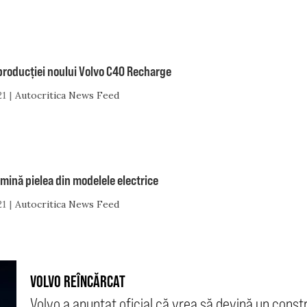
producției noului Volvo C40 Recharge
21
Autocritica News Feed
imină pielea din modelele electrice
21
Autocritica News Feed
VOLVO REÎNCĂRCAT
Volvo a anunțat oficial că vrea să devină un const