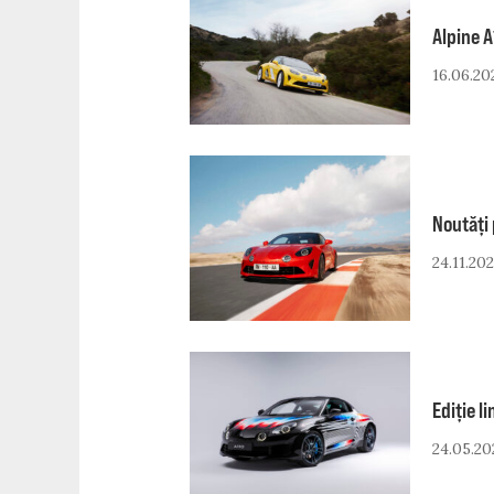
Alpine A
16.06.20
Noutăți 
24.11.202
Ediție l
24.05.20