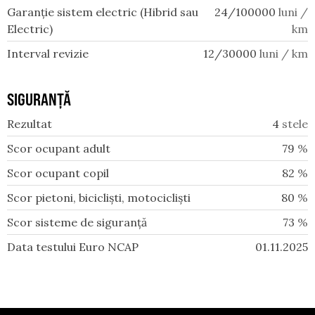
Garanție sistem electric (Hibrid sau
24/100000
luni /
Electric)
km
Interval revizie
12/30000
luni / km
SIGURANȚĂ
Rezultat
4
stele
Scor ocupant adult
79
%
Scor ocupant copil
82
%
Scor pietoni, bicicliști, motocicliști
80
%
Scor sisteme de siguranță
73
%
Data testului Euro NCAP
01.11.2025