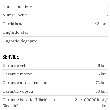
Număr portiere
5
Număr locuri
5
Gardă la sol
142
mm
Unghi de atac
-
Unghi de degajare
-
SERVICE
Garanție vehicul
36
luni
Garanție motor
36
luni
Garanție anti-coroziune
72
luni
Garanție vopsea
36
luni
Garanție baterie (Hibrid sau
24/100000
luni /
Electric)
km