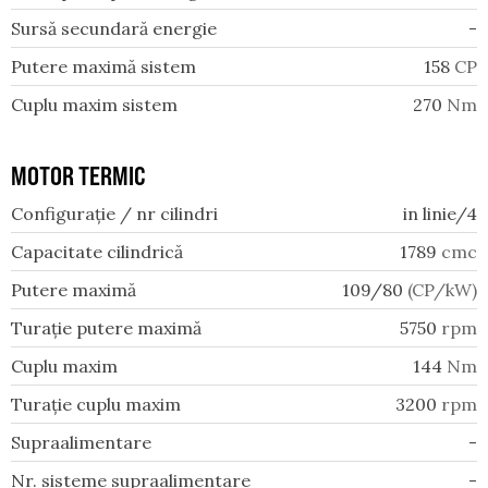
Sursă secundară energie
-
Putere maximă sistem
158
CP
Cuplu maxim sistem
270
Nm
MOTOR TERMIC
Configurație / nr cilindri
in linie/4
Capacitate cilindrică
1789
cmc
Putere maximă
109/80
(CP/kW)
Turație putere maximă
5750
rpm
Cuplu maxim
144
Nm
Turație cuplu maxim
3200
rpm
Supraalimentare
-
Nr. sisteme supraalimentare
-