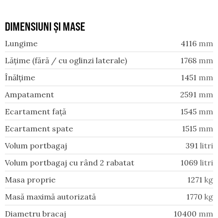
DIMENSIUNI ȘI MASE
Lungime
4116
mm
Lățime (fără / cu oglinzi laterale)
1768
mm
Înălțime
1451
mm
Ampatament
2591
mm
Ecartament față
1545
mm
Ecartament spate
1515
mm
Volum portbagaj
391
litri
Volum portbagaj cu rând 2 rabatat
1069
litri
Masa proprie
1271
kg
Masă maximă autorizată
1770
kg
Diametru bracaj
10400
mm