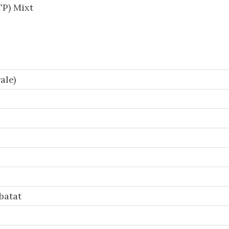
P) Mixt
ale)
batat