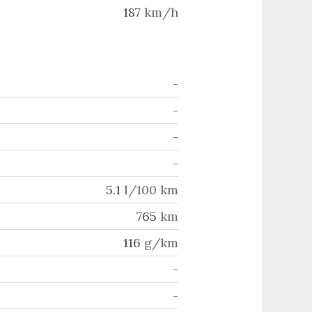
187
km/h
-
-
-
-
5.1
l/100 km
765
km
116
g/km
-
-