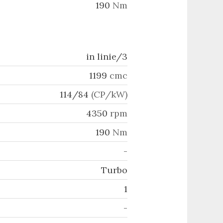
190
Nm
in linie/3
1199
cmc
114/84
(CP/kW)
4350
rpm
190
Nm
-
Turbo
1
-