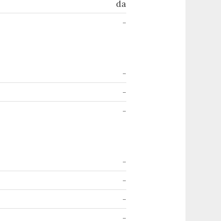
da
-
-
-
-
-
-
-
-