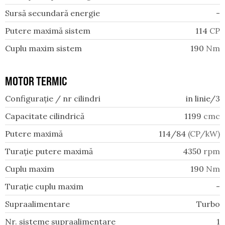
Sursă secundară energie
-
Putere maximă sistem
114
CP
Cuplu maxim sistem
190
Nm
MOTOR TERMIC
Configurație / nr cilindri
in linie/3
Capacitate cilindrică
1199
cmc
Putere maximă
114/84
(CP/kW)
Turație putere maximă
4350
rpm
Cuplu maxim
190
Nm
Turație cuplu maxim
-
Supraalimentare
Turbo
Nr. sisteme supraalimentare
1