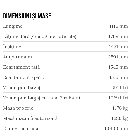
DIMENSIUNI ȘI MASE
Lungime
4116
mm
Lățime (fără / cu oglinzi laterale)
1768
mm
Înălțime
1451
mm
Ampatament
2591
mm
Ecartament față
1545
mm
Ecartament spate
1515
mm
Volum portbagaj
391
litri
Volum portbagaj cu rând 2 rabatat
1069
litri
Masa proprie
1178
kg
Masă maximă autorizată
1680
kg
Diametru bracaj
10400
mm