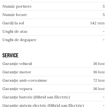
Număr portiere
5
Număr locuri
5
Gardă la sol
142
mm
Unghi de atac
-
Unghi de degajare
-
SERVICE
Garanție vehicul
36
luni
Garanție motor
36
luni
Garanție anti-coroziune
72
luni
Garanție vopsea
36
luni
Garanție baterie (Hibrid sau Electric)
-
Garanție sistem electric (Hibrid sau Electric)
-