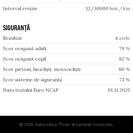
Interval revizie
12/30000
luni / km
SIGURANȚĂ
Rezultat
4
stele
Scor ocupant adult
79
%
Scor ocupant copil
82
%
Scor pietoni, bicicliști, motocicliști
80
%
Scor sisteme de siguranță
73
%
Data testului Euro NCAP
01.11.2025
© 2026 Autocritica. Toate drepturile rezervate.