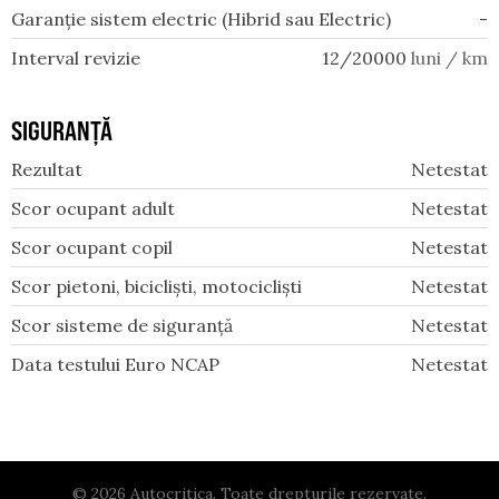
Garanție sistem electric (Hibrid sau Electric)
-
Interval revizie
12/20000
luni / km
SIGURANȚĂ
Rezultat
Netestat
Scor ocupant adult
Netestat
Scor ocupant copil
Netestat
Scor pietoni, bicicliști, motocicliști
Netestat
Scor sisteme de siguranță
Netestat
Data testului Euro NCAP
Netestat
© 2026 Autocritica. Toate drepturile rezervate.