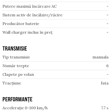
Putere maximă încărcare AC
-
Sistem activ de încălzire/răcire
-
Producător baterie
-
Wall charger inclus în preț
-
TRANSMISIE
Tip transmisie
manuala
Număr trepte
6
Clapete pe volan
-
Tracțiune
fata
PERFORMANȚE
Accelerație 0-100 km/h
7.7
s