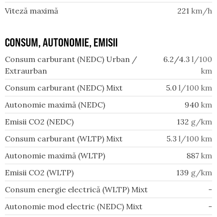
Viteză maximă
221
km/h
CONSUM, AUTONOMIE, EMISII
Consum carburant (NEDC) Urban /
6.2/4.3
l/100
Extraurban
km
Consum carburant (NEDC) Mixt
5.0
l/100 km
Autonomie maximă (NEDC)
940
km
Emisii CO2 (NEDC)
132
g/km
Consum carburant (WLTP) Mixt
5.3
l/100 km
Autonomie maximă (WLTP)
887
km
Emisii CO2 (WLTP)
139
g/km
Consum energie electrică (WLTP) Mixt
-
Autonomie mod electric (NEDC) Mixt
-