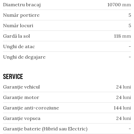
Diametru bracaj
10700
mm
Număr portiere
5
Număr locuri
5
Gardă la sol
118
mm
Unghi de atac
-
Unghi de degajare
-
SERVICE
Garanție vehicul
24
luni
Garanție motor
24
luni
Garanție anti-coroziune
144
luni
Garanție vopsea
24
luni
Garanție baterie (Hibrid sau Electric)
-