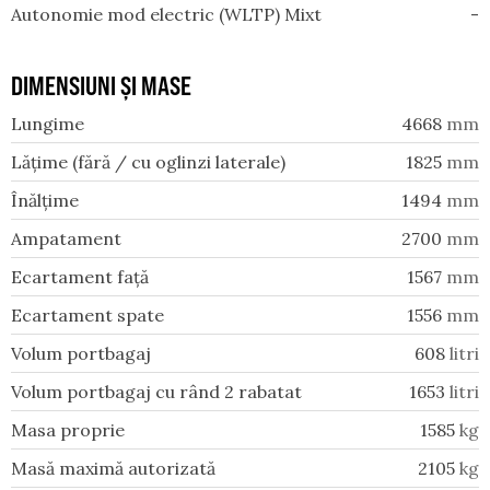
Autonomie mod electric (WLTP) Mixt
-
DIMENSIUNI ȘI MASE
Lungime
4668
mm
Lățime (fără / cu oglinzi laterale)
1825
mm
Înălțime
1494
mm
Ampatament
2700
mm
Ecartament față
1567
mm
Ecartament spate
1556
mm
Volum portbagaj
608
litri
Volum portbagaj cu rând 2 rabatat
1653
litri
Masa proprie
1585
kg
Masă maximă autorizată
2105
kg