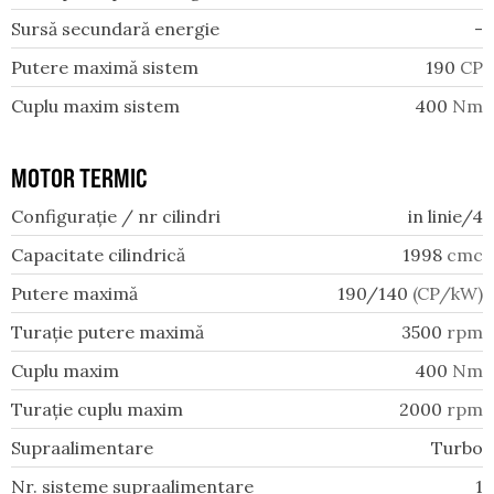
Sursă secundară energie
-
Putere maximă sistem
190
CP
Cuplu maxim sistem
400
Nm
MOTOR TERMIC
Configurație / nr cilindri
in linie/4
Capacitate cilindrică
1998
cmc
Putere maximă
190/140
(CP/kW)
Turație putere maximă
3500
rpm
Cuplu maxim
400
Nm
Turație cuplu maxim
2000
rpm
Supraalimentare
Turbo
Nr. sisteme supraalimentare
1