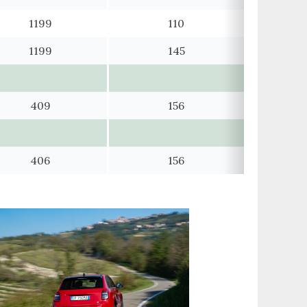
1199
110
1199
145
409
156
406
156