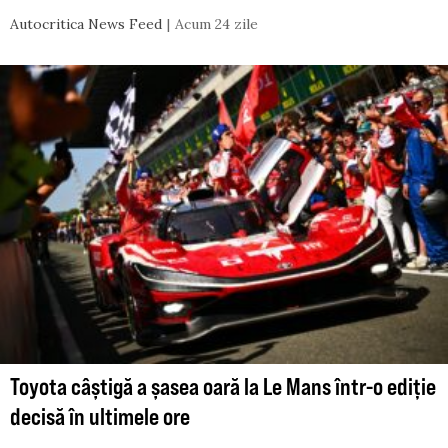
Autocritica News Feed
Acum 24 zile
Toyota câștigă a șasea oară la Le Mans într-o ediție
decisă în ultimele ore