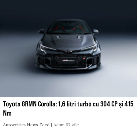
Toyota GRMN Corolla: 1,6 litri turbo cu 304 CP și 415
Nm
Autocritica News Feed
Acum 67 zile