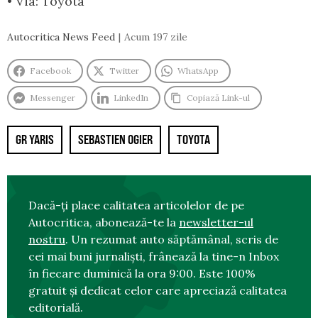
• Via: Toyota
Autocritica News Feed
Acum 197 zile
Facebook
Twitter
WhatsApp
Messenger
LinkedIn
Copiază Link-ul
GR YARIS
SEBASTIEN OGIER
TOYOTA
Dacă-ți place calitatea articolelor de pe
Autocritica, abonează-te la
newsletter-ul
nostru
. Un rezumat auto săptămânal, scris de
cei mai buni jurnaliști, frânează la tine-n Inbox
în fiecare duminică la ora 9:00. Este 100%
gratuit și dedicat celor care apreciază calitatea
editorială.