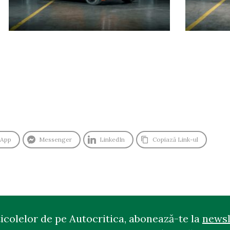
sApp
Messenger
LinkedIn
Copiază Link-ul
ticolelor de pe Autocritica, abonează-te la
newsl