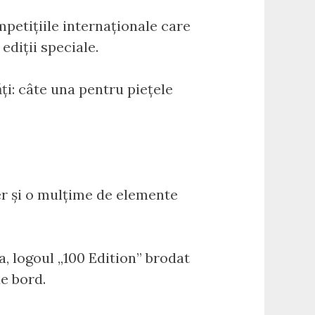
petițiile internaționale care
diții speciale.
ți: câte una pentru piețele
er și o mulțime de elemente
a, logoul „100 Edition” brodat
de bord.