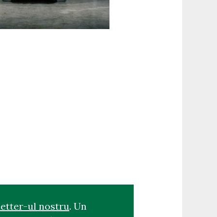
etter-ul nostru
. Un