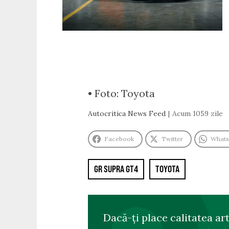
• Foto: Toyota
Autocritica News Feed
Acum 1059 zile
Facebook
Twitter
What
GR SUPRA GT4
TOYOTA
Dacă-ți place calitatea ar