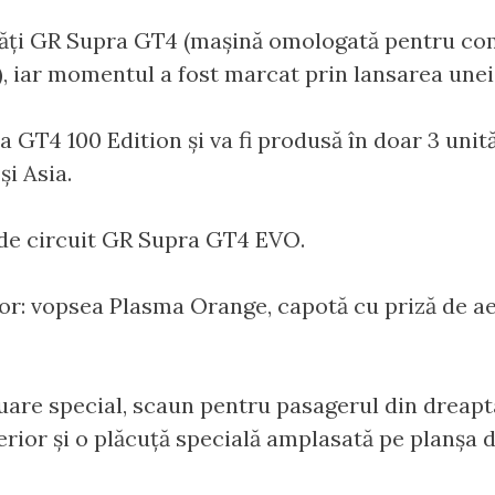
tăți GR Supra GT4 (mașină omologată pentru com
 iar momentul a fost marcat prin lansarea unei e
GT4 100 Edition și va fi produsă în doar 3 unită
i Asia.
 de circuit GR Supra GT4 EVO.
ior: vopsea Plasma Orange, capotă cu priză de a
cuare special, scaun pentru pasagerul din dreapt
erior și o plăcuță specială amplasată pe planșa 