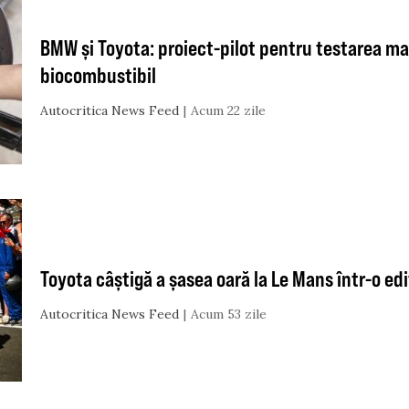
BMW și Toyota: proiect-pilot pentru testarea ma
biocombustibil
Autocritica News Feed
Acum 22 zile
Toyota câștigă a șasea oară la Le Mans într-o edi
Autocritica News Feed
Acum 53 zile