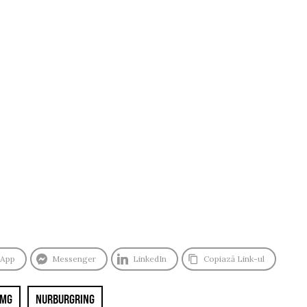
sApp
Messenger
LinkedIn
Copiază Link-ul
AMG
NURBURGRING