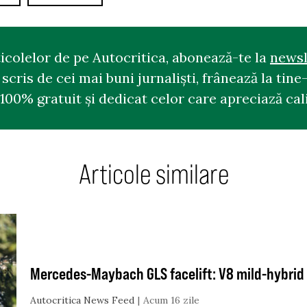
ticolelor de pe Autocritica, abonează-te la
newsl
cris de cei mai buni jurnaliști, frânează la tine-
100% gratuit și dedicat celor care apreciază cali
Articole similare
Mercedes-Maybach GLS facelift: V8 mild-hybrid 
Autocritica News Feed
Acum 16 zile