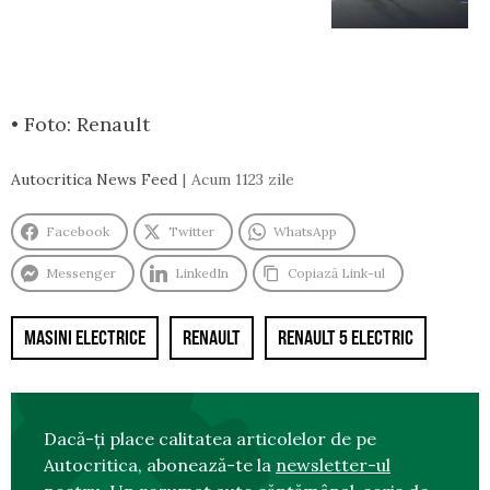
• Foto: Renault
Autocritica News Feed
Acum 1123 zile
Facebook
Twitter
WhatsApp
Messenger
LinkedIn
Copiază Link-ul
MASINI ELECTRICE
RENAULT
RENAULT 5 ELECTRIC
Dacă-ți place calitatea articolelor de pe
Autocritica, abonează-te la
newsletter-ul