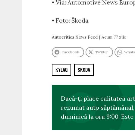
• Via: Automotive News Euro
• Foto: Škoda
Autocritica News Feed
Acum 77 zile
Facebook
Twitter
What
KYLAQ
SKODA
Dacă-ți place calitatea ar
rezumat auto săptămânal, s
duminică la ora 9:00. Este 