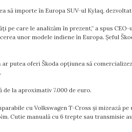
tea să importe în Europa SUV-ul Kylaq, dezvoltat 
ăți pe care le analizăm în prezent,” a spus CEO-u
ucerea unor modele indiene în Europa. Șeful Ško
a ar putea oferi Škoda opțiunea să comercialize
.
ă de la aproximativ 7.000 de euro.
mparabile cu Volkswagen T-Cross și mizează pe 
78 Nm. Cutie manuală cu 6 trepte sau transmisie a