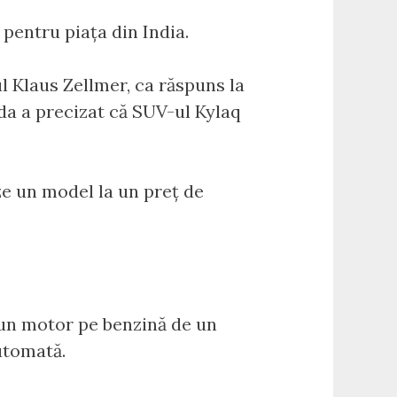
pentru piața din India.
l Klaus Zellmer, ca răspuns la
da a precizat că SUV-ul Kylaq
ze un model la un preț de
un motor pe benzină de un
utomată.