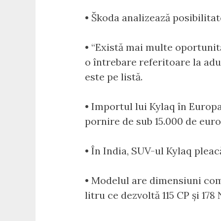
• Škoda analizează posibilita
• “Există mai multe oportunit
o întrebare referitoare la ad
este pe listă.
• Importul lui Kylaq în Europ
pornire de sub 15.000 de euro
• În India, SUV-ul Kylaq pleac
• Modelul are dimensiuni co
litru ce dezvoltă 115 CP și 1