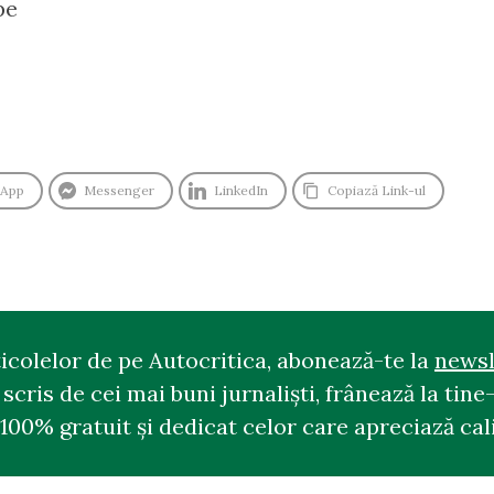
pe
sApp
Messenger
LinkedIn
Copiază Link-ul
ticolelor de pe Autocritica, abonează-te la
newsl
cris de cei mai buni jurnaliști, frânează la tine-
100% gratuit și dedicat celor care apreciază cali