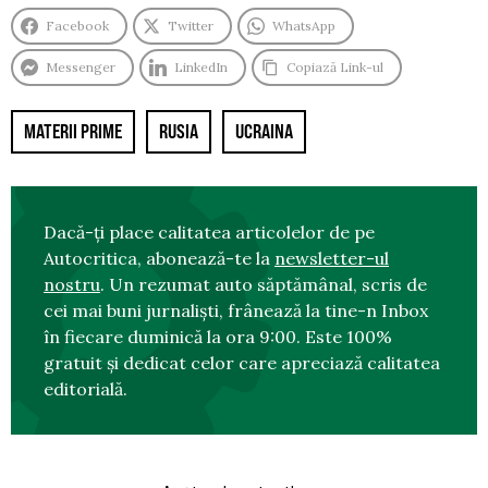
Facebook
Twitter
WhatsApp
Messenger
LinkedIn
Copiază Link-ul
MATERII PRIME
RUSIA
UCRAINA
Dacă-ți place calitatea articolelor de pe
Autocritica, abonează-te la
newsletter-ul
nostru
. Un rezumat auto săptămânal, scris de
cei mai buni jurnaliști, frânează la tine-n Inbox
în fiecare duminică la ora 9:00. Este 100%
gratuit și dedicat celor care apreciază calitatea
editorială.