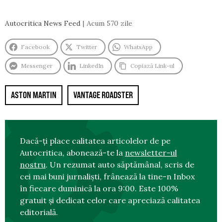
Autocritica News Feed
Acum 570 zile
Facebook
Twitter
WhatsApp
Messenger
LinkedIn
Copiază Link-ul
ASTON MARTIN
VANTAGE ROADSTER
Dacă-ți place calitatea articolelor de pe
Autocritica, abonează-te la
newsletter-ul
nostru
. Un rezumat auto săptămânal, scris de
cei mai buni jurnaliști, frânează la tine-n Inbox
în fiecare duminică la ora 9:00. Este 100%
gratuit și dedicat celor care apreciază calitatea
editorială.