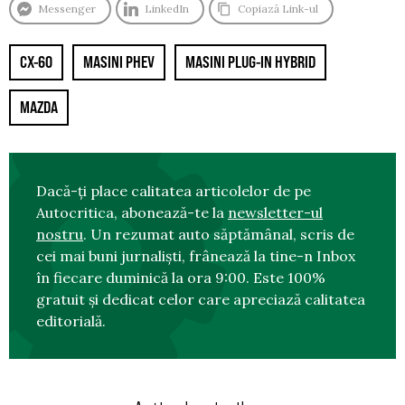
Messenger
LinkedIn
Copiază Link-ul
CX-60
MASINI PHEV
MASINI PLUG-IN HYBRID
MAZDA
Dacă-ți place calitatea articolelor de pe
Autocritica, abonează-te la
newsletter-ul
nostru
. Un rezumat auto săptămânal, scris de
cei mai buni jurnaliști, frânează la tine-n Inbox
în fiecare duminică la ora 9:00. Este 100%
gratuit și dedicat celor care apreciază calitatea
editorială.