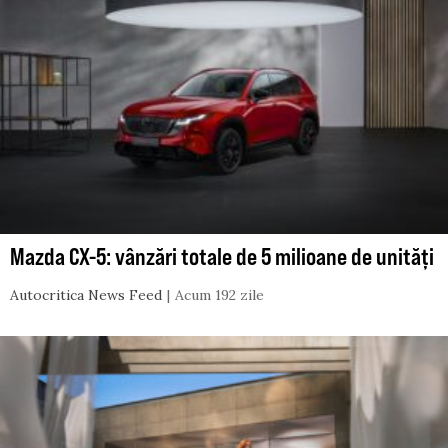
Mazda CX-5: vânzări totale de 5 milioane de unități
Autocritica News Feed
Acum 192 zile