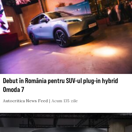
Debut în România pentru SUV-ul plug-in hybrid
Omoda 7
Autocritica News Feed
Acum 135 zile