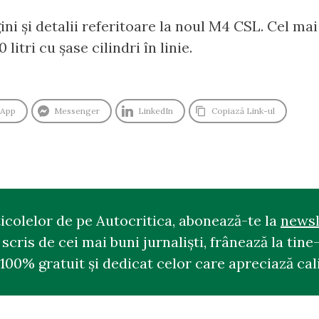
ni și detalii referitoare la noul M4 CSL. Cel m
litri cu șase cilindri în linie.
sApp
Messenger
LinkedIn
Copiază Link-ul
ticolelor de pe Autocritica, abonează-te la
newsl
cris de cei mai buni jurnaliști, frânează la tine-
100% gratuit și dedicat celor care apreciază cali