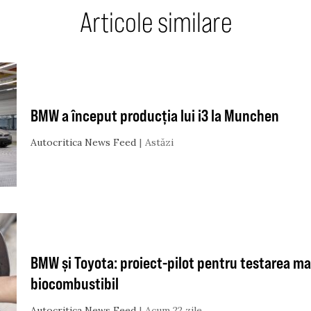
Articole similare
BMW a început producția lui i3 la Munchen
Autocritica News Feed
Astăzi
BMW și Toyota: proiect-pilot pentru testarea ma
biocombustibil
Autocritica News Feed
Acum 22 zile