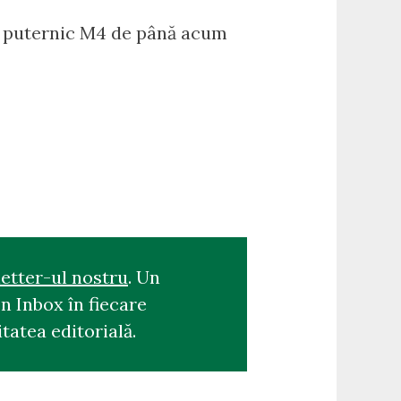
ai puternic M4 de până acum
etter-ul nostru
. Un
n Inbox în fiecare
tatea editorială.