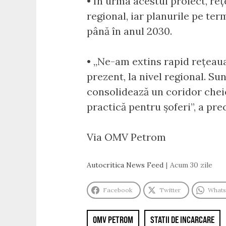
• În urma acestui proiect, re
regional, iar planurile pe te
până în anul 2030.
• „Ne-am extins rapid rețeaua
prezent, la nivel regional. S
consolidează un coridor cheie
practică pentru șoferi”, a p
Via OMV Petrom
Autocritica News Feed
Acum 30 zile
Facebook
Twitter
What
OMV PETROM
STATII DE INCARCARE