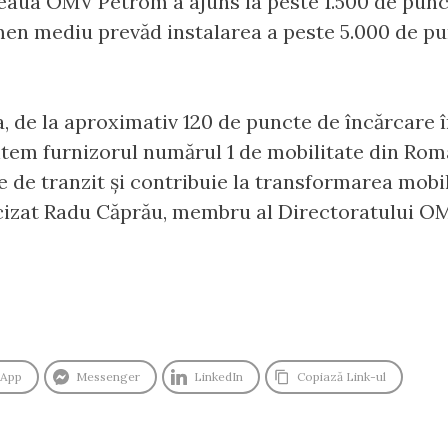
țeaua OMV Petrom a ajuns la peste 1.500 de punct
rmen mediu prevăd instalarea a peste 5.000 de p
, de la aproximativ 120 de puncte de încărcare în
untem furnizorul numărul 1 de mobilitate din Româ
 de tranzit și contribuie la transformarea mobili
recizat Radu Căprău, membru al Directoratului 
sApp
Messenger
LinkedIn
Copiază Link-ul