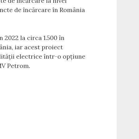
e de încărcare la nivel
uncte de încărcare în România
 2022 la circa 1.500 în
nia, iar acest proiect
tății electrice într-o opțiune
OMV Petrom.