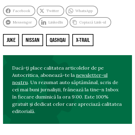
Facebook
Twitter
WhatsApp
Messenger
LinkedIn
Copiază Link-ul
JUKE
NISSAN
QASHQAI
X-TRAIL
Dacă-ți place calitatea articolelor de pe
Autocritica, abonează-te la
newsletter-ul
nostru
. Un rezumat auto săptămânal, scris de
cei mai buni jurnaliști, frânează la tine-n Inbox
în fiecare duminică la ora 9:00. Este 100%
gratuit și dedicat celor care apreciază calitatea
editorială.