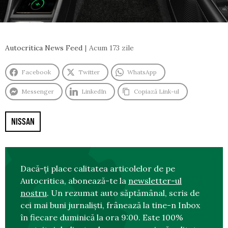
Autocritica News Feed
Acum 173 zile
Facebook
Twitter
WhatsApp
Messenger
LinkedIn
Copiază Link-ul
NISSAN
Dacă-ți place calitatea articolelor de pe
Autocritica, abonează-te la
newsletter-ul
nostru
. Un rezumat auto săptămânal, scris de
cei mai buni jurnaliști, frânează la tine-n Inbox
în fiecare duminică la ora 9:00. Este 100%