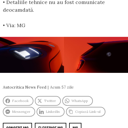
• Detaliile tehnice nu au fost comunicate
deocamdată.
• Via: MG
Autocritica News Feed
Acum 57 zile
Facebook
Twitter
WhatsApp
Messenger
LinkedIn
Copiază Link-ul