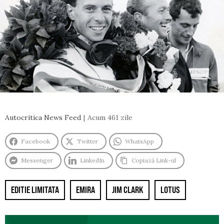
Autocritica News Feed
Acum 461 zile
Facebook
Twitter
WhatsApp
Messenger
LinkedIn
Copiază Link-ul
EDITIE LIMITATA
EMIRA
JIM CLARK
LOTUS