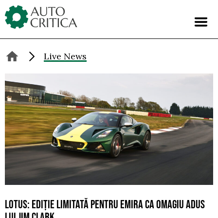
Skip
to
content
Live News
LOTUS: EDIȚIE LIMITATĂ PENTRU EMIRA CA OMAGIU ADUS
LUI JIM CLARK