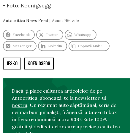
• Foto: Koenigsegg
Autocritica News Feed
Acum 766 zile
Facebook
Twitter
WhatsApp
Messenger
LinkedIn
Copiază Link-ul
JESKO
KOENIGSEGG
Dacă-ți place calitatea articolelor de pe
Autocritica, abonează-te la
newsletter-ul
nostru
. Un rezumat auto săptămânal, scris de
cei mai buni jurnaliști, frânează la tine-n Inbox
în fiecare duminică la ora 9:00. Este 100%
gratuit și dedicat celor care apreciază calitatea