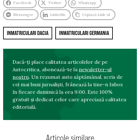
Facebook
Twitter
WhatsApp
Messenger
LinkedIn
Copiază Link-ul
INMATRICULARI DACIA
INMATRICULARI GERMANIA
Dacă-ți place calitatea articolelor de pe
Autocritica, abonează-te la
newsletter-ul
nostru
. Un rezumat auto săptămânal, scris de
cei mai buni jurnaliști, frânează la tine-n Inbox
în fiecare duminică la ora 9:00. Este 100%
gratuit și dedicat celor care apreciază calitatea
editorială.
Articole similare