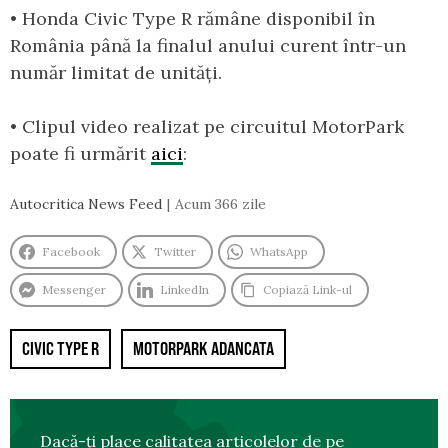
• Honda Civic Type R rămâne disponibil în
România până la finalul anului curent într-un
număr limitat de unități.
• Clipul video realizat pe circuitul MotorPark
poate fi urmărit
aici
:
Autocritica News Feed
Acum 366 zile
Facebook
Twitter
WhatsApp
Messenger
LinkedIn
Copiază Link-ul
CIVIC TYPE R
MOTORPARK ADANCATA
Dacă-ți place calitatea articolelor de pe