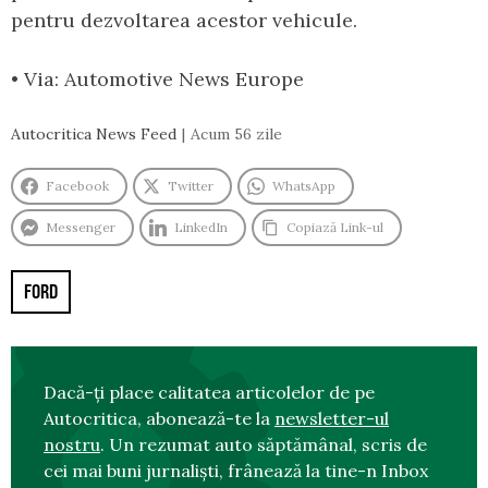
pentru dezvoltarea acestor vehicule.
• Via: Automotive News Europe
Autocritica News Feed
Acum 56 zile
Facebook
Twitter
WhatsApp
Messenger
LinkedIn
Copiază Link-ul
FORD
Dacă-ți place calitatea articolelor de pe
Autocritica, abonează-te la
newsletter-ul
nostru
. Un rezumat auto săptămânal, scris de
cei mai buni jurnaliști, frânează la tine-n Inbox