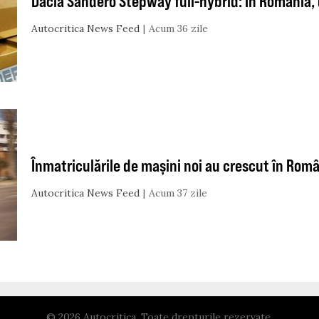
Dacia Sandero Stepway full-hybrid: În România, 
Autocritica News Feed
Acum 36 zile
Înmatriculările de mașini noi au crescut în Româ
Autocritica News Feed
Acum 37 zile
© 2026 Autocritica. Toate drepturile rezervate.