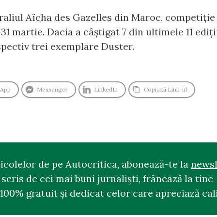
 raliul Aïcha des Gazelles din Maroc, competiție
31 martie. Dacia a câștigat 7 din ultimele 11 ediți
spectiv trei exemplare Duster.
sApp
Messenger
LinkedIn
Copiază Link-ul
ticolelor de pe Autocritica, abonează-te la
newsl
cris de cei mai buni jurnaliști, frânează la tine-
100% gratuit și dedicat celor care apreciază cali